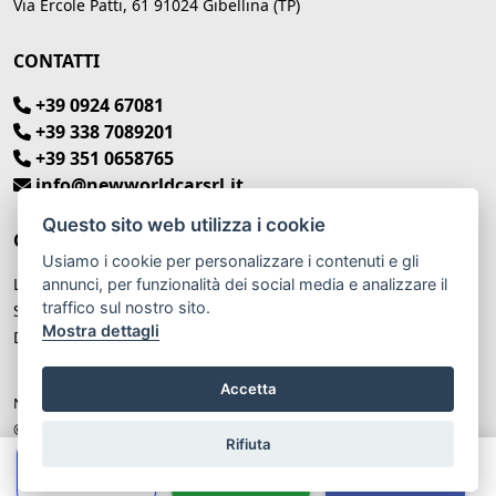
Via Ercole Patti, 61 91024 Gibellina (TP)
CONTATTI
+39 0924 67081
+39 338 7089201
+39 351 0658765
info@newworldcarsrl.it
Questo sito web utilizza i cookie
ORARI DI APERTURA
Usiamo i cookie per personalizzare i contenuti e gli
Lunedì – Venerdì: 9:00 - 13:00 / 15:00 - 19:30
annunci, per funzionalità dei social media e analizzare il
traffico sul nostro sito.
Sabato: 8:30 - 13:00 / Pom. Chiuso
Mostra dettagli
Domenica: Chiuso
Accetta
New World Car P.IVA: IT 02929530810
© Another site by
Gestionale auto
LabyCar (2025)
Rifiuta
Chiama
Whatsapp
Contatta