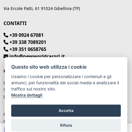
Via Ercole Patti, 61 91024 Gibellina (TP)
CONTATTI
+39 0924 67081
+39 338 7089201
+39 351 0658765
info@newworldcarsrl.it
Questo sito web utilizza i cookie
ORARI DI APERTURA
Usiamo i cookie per personalizzare i contenuti e gli
Lunedì – Venerdì: 9:00 - 13:00 / 15:00 - 19:30
annunci, per funzionalità dei social media e analizzare il
traffico sul nostro sito.
Sabato: 8:30 - 13:00 / Pom. Chiuso
Mostra dettagli
Domenica: Chiuso
Accetta
New World Car P.IVA: IT 02929530810
© Another site by
Gestionale auto
LabyCar (2025)
Rifiuta